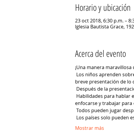
Horario y ubicación
23 oct 2018, 6:30 p.m. – 8:
Iglesia Bautista Grace, 19
Acerca del evento
¡Una manera maravillosa d
 Los niños aprenden sobre un país, montan una exhibición, traen un refrigerio para compartir y hacen una 
breve presentación de lo 
 Después de la presentac
 Habilidades para hablar en público, geografía, arte, cocina ... ¡estas son algunas de las áreas en las que 
enfocarse y trabajar para 
 Todos pueden jugar desp
 Los países solo pueden e
Mostrar más