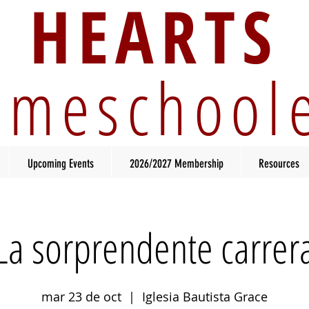
HEARTS
meschool
Upcoming Events
2026/2027 Membership
Resources
La sorprendente carrer
mar 23 de oct
  |  
Iglesia Bautista Grace