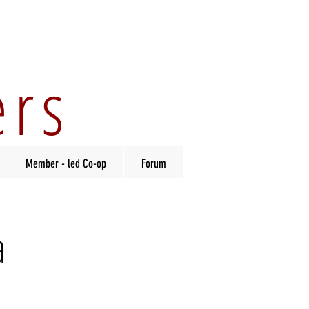
ers
Member - led Co-op
Forum
a