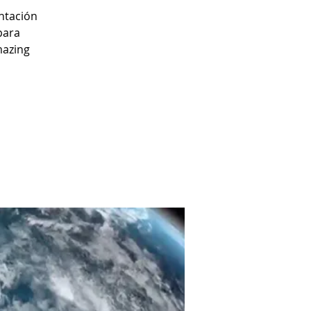
ntación
para
mazing