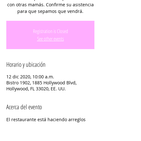
con otras mamás. Confirme su asistencia
para que sepamos que vendrá.
Registration is Closed
See other events
Horario y ubicación
12 dic 2020, 10:00 a.m.
Bistro 1902, 1885 Hollywood Blvd,
Hollywood, FL 33020, EE. UU.
Acerca del evento
El restaurante está haciendo arreglos 
especiales para nuestro grupo. ¡Por 
favor únete a nosotros!
 Comuníquese con Vanessa para obtener 