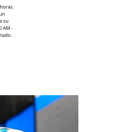
 horas.
 un
a su
0 AM -
itado.