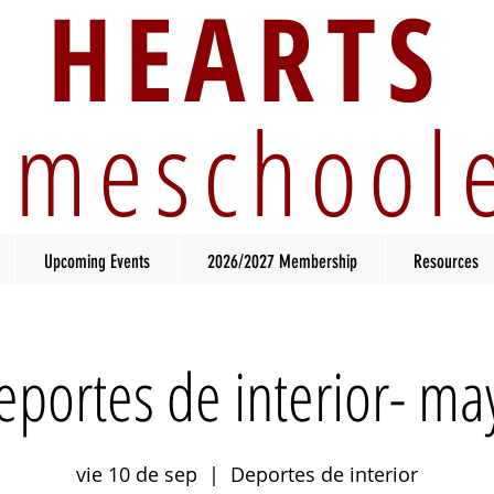
HEARTS
meschool
Upcoming Events
2026/2027 Membership
Resources
eportes de interior- ma
vie 10 de sep
  |  
Deportes de interior