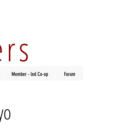
ers
Member - led Co-op
Forum
yo